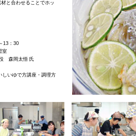
素材と合わせることでホッ
～13：30
習室
役 森岡太悟 氏
いしいゆで方講座・調理方